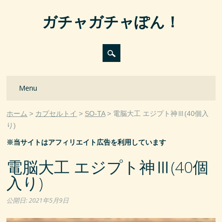
ガチャガチャぽん！
Main menu
Skip
Menu
to
content
ホーム
カプセルトイ
SO-TA
電脳大工 エジプト神Ⅲ(40個入
り)
※当サイトはアフィリエイト広告を利用しています
電脳大工 エジプト神Ⅲ(40個
入り)
公開日:
2021年5月9日