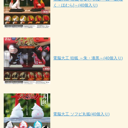
く・ほむら]～(40個入り)
電脳大工 狛狐 ～朱・漆黒～(40個入り)
電脳大工 ソフビ丸狐(40個入り)