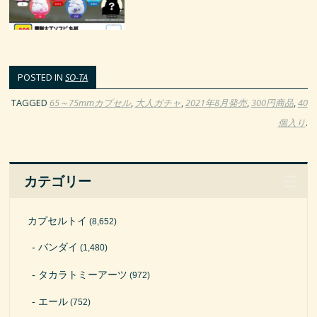
POSTED IN
SO-TA
TAGGED
65～75mmカプセル
,
大人ガチャ
,
2021年8月発売
,
300円商品
,
40
個入り
.
カテゴリー
カプセルトイ
(8,652)
バンダイ
(1,480)
タカラトミーアーツ
(972)
エール
(752)