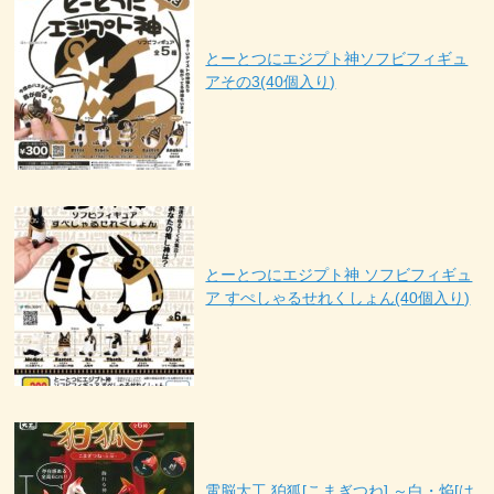
とーとつにエジプト神ソフビフィギュ
アその3(40個入り)
とーとつにエジプト神 ソフビフィギュ
ア すぺしゃるせれくしょん(40個入り)
電脳大工 狛狐[こまぎつね] ～白・焔[は