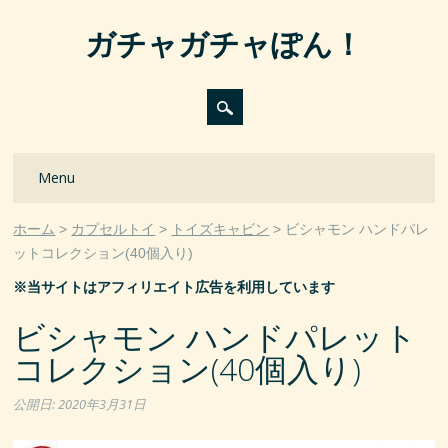
ガチャガチャぽん！
Main menu
Skip
Menu
to
content
ホーム
カプセルトイ
トイズキャビン
ビシャモン ハンドパレ
ットコレクション(40個入り)
※当サイトはアフィリエイト広告を利用しています
ビシャモン ハンドパレット
コレクション(40個入り)
公開日:
2020年3月31日