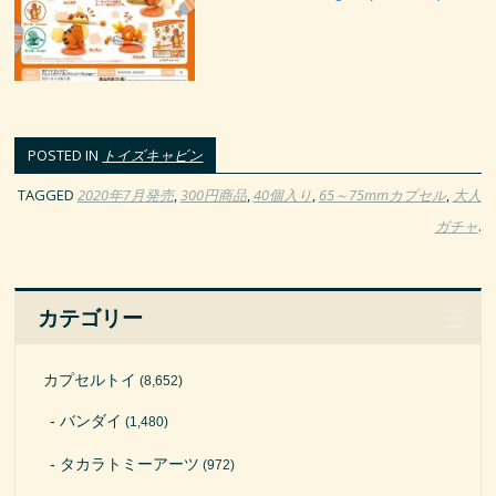
POSTED IN
トイズキャビン
TAGGED
2020年7月発売
,
300円商品
,
40個入り
,
65～75mmカプセル
,
大人
ガチャ
.
カテゴリー
カプセルトイ
(8,652)
バンダイ
(1,480)
タカラトミーアーツ
(972)