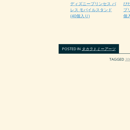
ディズニープリンセス パ
ぴ
レス モバイルスタンド
プリ
(40個入り)
個
POSTED IN
タカラトミーアーツ
TAGGED
3