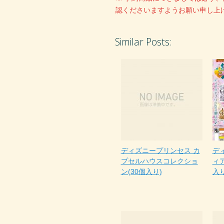
認くださいますようお願い申し上
Similar Posts:
ディズニープリンセス カ
デ
プセルハウスコレクショ
ィ
ン(30個入り)
入り