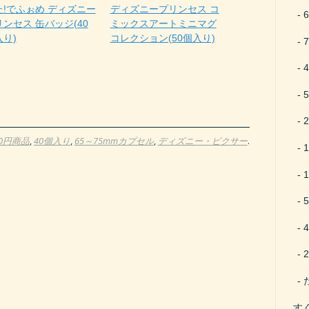
た!でふぉめ ディズニー
ディズニープリンセス コ
ンセス 缶バッジ(40
ミックスアートミニマグ
入り)
コレクション(50個入り)
00円商品
,
40個入り
,
65～75mmカプセル
,
ディズニー・ピクサー
.
す