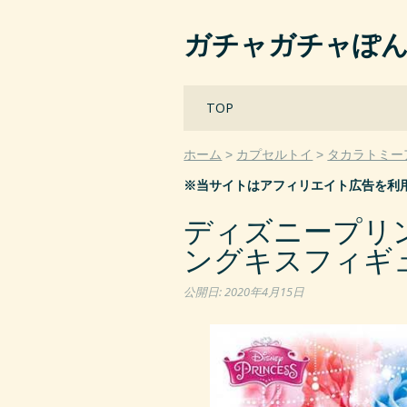
ガチャガチャぽ
Main menu
Skip
TOP
to
content
ホーム
カプセルトイ
タカラトミー
※当サイトはアフィリエイト広告を利
ディズニープリ
ングキスフィギュ
公開日:
2020年4月15日