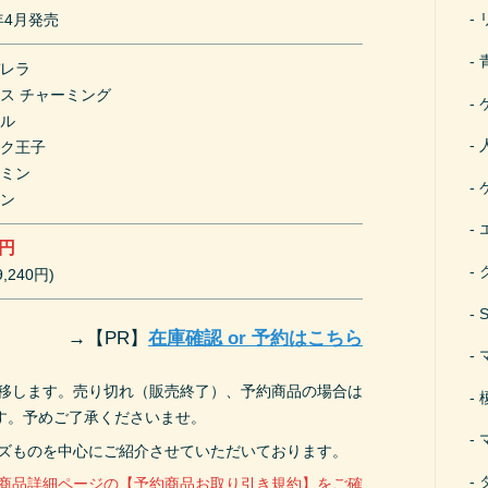
0年4月発売
デレラ
ス チャーミング
エル
ック王子
スミン
ジン
0円
,240円)
→
【PR】
在庫確認 or 予約はこちら
遷移します。売り切れ（販売終了）、予約商品の場合は
す。予めご了承くださいませ。
ーズものを中心にご紹介させていただいております。
、商品詳細ページの【予約商品お取り引き規約】をご確