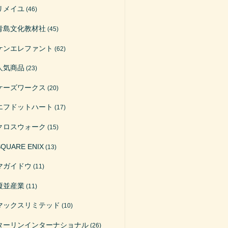
リメイユ
(46)
青島文化教材社
(45)
ケンエレファント
(62)
人気商品
(23)
ケーズワークス
(20)
エフドットハート
(17)
クロスウォーク
(15)
SQUARE ENIX
(13)
マガイドウ
(11)
榎並産業
(11)
マックスリミテッド
(10)
ターリンインターナショナル
(26)