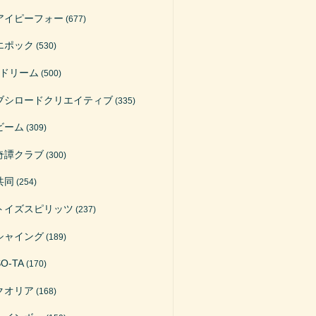
アイピーフォー
(677)
エポック
(530)
Jドリーム
(500)
ブシロードクリエイティブ
(335)
ビーム
(309)
奇譚クラブ
(300)
共同
(254)
トイズスピリッツ
(237)
シャイング
(189)
SO-TA
(170)
クオリア
(168)