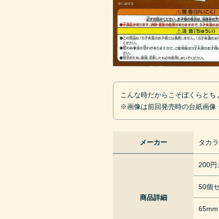
こんな時だからこそぼくらとち
※画像は前回発売時の台紙画像
メーカー
タカ
200
50個
商品詳細
65m