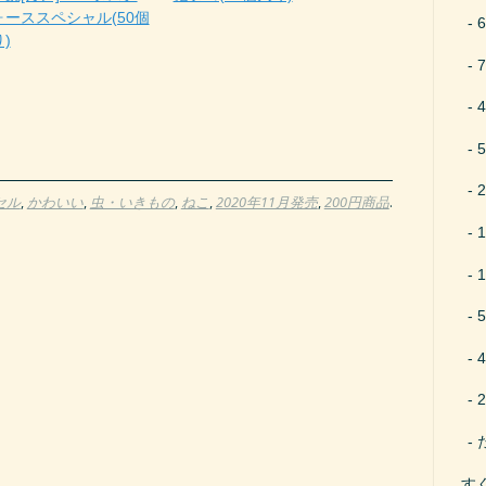
ォーススペシャル(50個
)
セル
,
かわいい
,
虫・いきもの
,
ねこ
,
2020年11月発売
,
200円商品
.
す