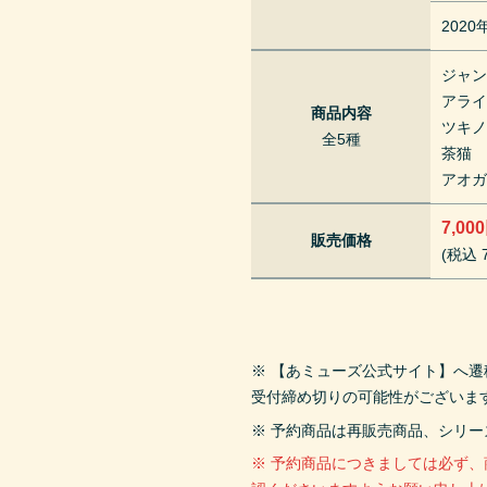
202
ジャ
アラ
商品内容
ツキ
全5種
茶猫
アオ
7,00
販売価格
(税込 7
※ 【あミューズ公式サイト】へ
受付締め切りの可能性がございま
※ 予約商品は再販売商品、シリ
※ 予約商品につきましては必ず