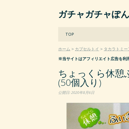
ガチャガチャぽ
Main menu
Skip
TOP
to
content
ホーム
カプセルトイ
タカラトミー
※当サイトはアフィリエイト広告を利
ちょっくら休憩
(50個入り)
公開日:
2020年8月6日