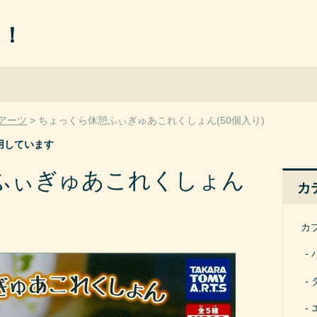
ん！
アーツ
ちょっくら休憩ふぃぎゅあこれくしょん(50個入り)
用しています
ふぃぎゅあこれくしょん
カ
カ