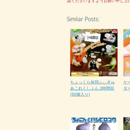
認くださいますようお願い申し上
Similar Posts:
ちょっくら休憩ふぃぎゅ
ケ
あこれくしょん 2時間目
ター
(50個入り)