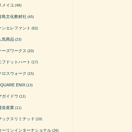
リメイユ
(46)
青島文化教材社
(45)
ケンエレファント
(62)
人気商品
(23)
ケーズワークス
(20)
エフドットハート
(17)
クロスウォーク
(15)
SQUARE ENIX
(13)
マガイドウ
(11)
榎並産業
(11)
マックスリミテッド
(10)
ターリンインターナショナル
(26)