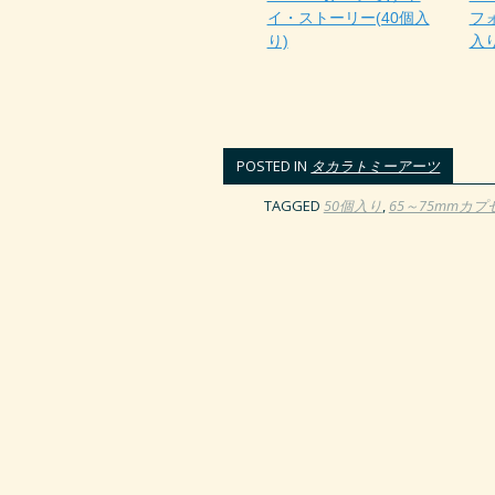
イ・ストーリー(40個入
フ
り)
入り
POSTED IN
タカラトミーアーツ
TAGGED
50個入り
,
65～75mmカプ