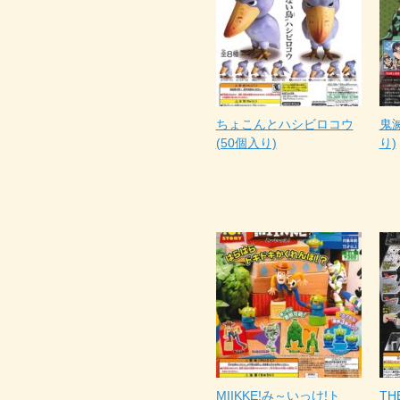
ちょこんとハシビロコウ
鬼滅
(50個入り)
り)
MIIKKE!み～いっけ!ト
TH