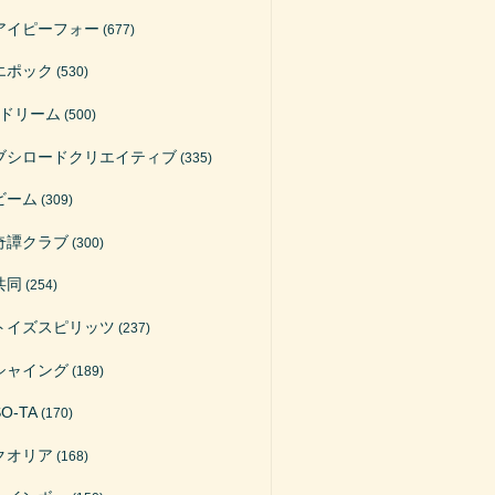
アイピーフォー
(677)
エポック
(530)
Jドリーム
(500)
ブシロードクリエイティブ
(335)
ビーム
(309)
奇譚クラブ
(300)
共同
(254)
トイズスピリッツ
(237)
シャイング
(189)
SO-TA
(170)
クオリア
(168)