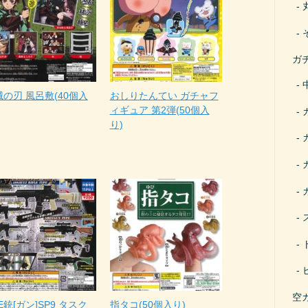
ガ
の刃 風呂敷(40個入
おしりたんてい ガチャフ
ィギュア 第2弾(50個入
り)
空
E銃[ガン]SP9 タスク
指タコ(50個入り)