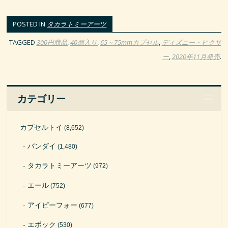
POSTED IN
タカラトミーアーツ
TAGGED
300円商品
,
40個入り
,
65～75mmカプセル
,
ディズニー・ピクサ
ー
,
2020年11月発売
.
カテゴリー
カプセルトイ
(8,652)
バンダイ
(1,480)
タカラトミーアーツ
(972)
エール
(752)
アイピーフォー
(677)
エポック
(530)