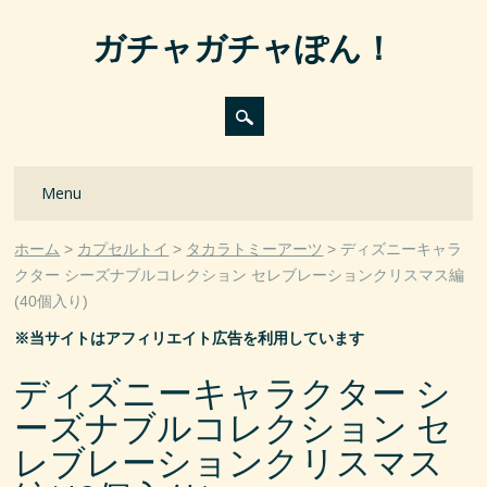
ガチャガチャぽん！
Main menu
Skip
Menu
to
content
ホーム
カプセルトイ
タカラトミーアーツ
ディズニーキャラ
クター シーズナブルコレクション セレブレーションクリスマス編
(40個入り)
※当サイトはアフィリエイト広告を利用しています
ディズニーキャラクター シ
ーズナブルコレクション セ
レブレーションクリスマス