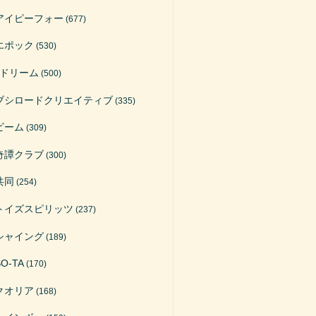
アイピーフォー
(677)
エポック
(530)
Jドリーム
(500)
ブシロードクリエイティブ
(335)
ビーム
(309)
奇譚クラブ
(300)
共同
(254)
トイズスピリッツ
(237)
シャイング
(189)
SO-TA
(170)
クオリア
(168)