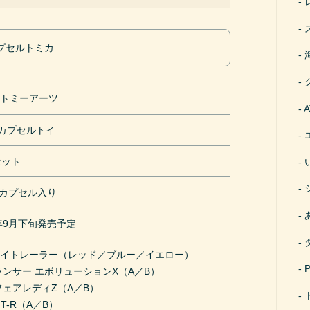
プセルトミカ
ラトミーアーツ
円カプセルトイ
セット
mカプセル入り
1年9月下旬発売予定
ボイトレーラー（レッド／ブルー／イエロー）
ランサー エボリューションX（A／B）
フェアレディZ（A／B）
GT-R（A／B）