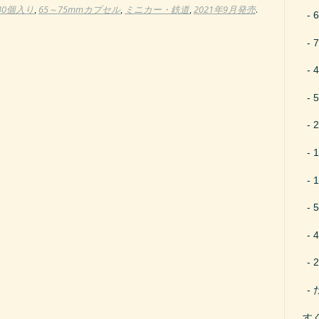
40個入り
,
65～75mmカプセル
,
ミニカー・鉄道
,
2021年9月発売
.
す