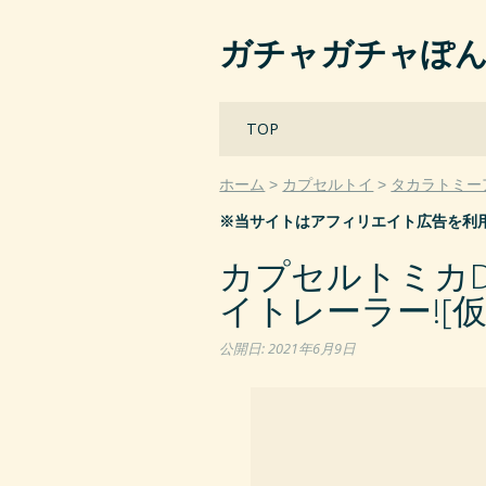
ガチャガチャぽ
Main menu
Skip
TOP
to
content
ホーム
カプセルトイ
タカラトミー
※当サイトはアフィリエイト広告を利
カプセルトミカD
イトレーラー![仮]
公開日:
2021年6月9日