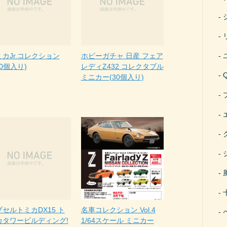
ミカJr.コレクション
ホビーガチャ 日産 フェア
40個入り)
レディZ432 コレクタブル
ミニカー(30個入り)
セルトミカDX15 ト
名車コレクション Vol.4
カタワービルディング!
1/64スケール ミニカー