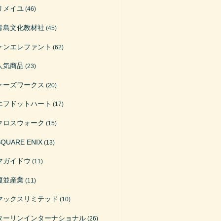
リメイユ
(46)
青島文化教材社
(45)
ケンエレファント
(62)
人気商品
(23)
ケーズワークス
(20)
エフドットハート
(17)
クロスウォーク
(15)
SQUARE ENIX
(13)
マガイドウ
(11)
榎並産業
(11)
マックスリミテッド
(10)
ターリンインターナショナル
(26)