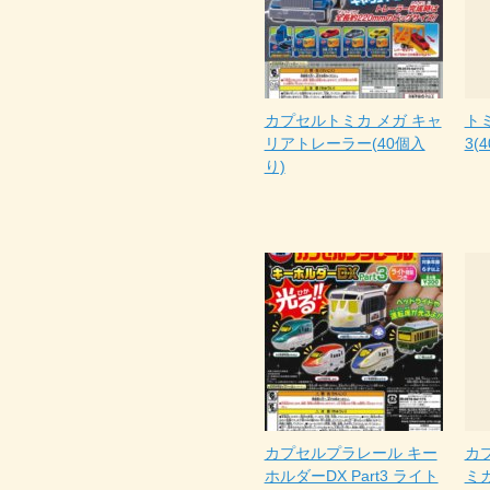
カプセルトミカ メガ キャ
ト
リアトレーラー(40個入
3(
り)
カプセルプラレール キー
カプ
ホルダーDX Part3 ライト
ミ