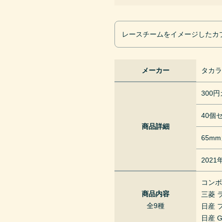
レースチームをイメージしたカ
メーカー
タカ
300
40個
商品詳細
65m
202
コン
商品内容
三菱 
全9種
日産 
日産 