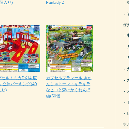
0個入り)
Fairlady Z
ガ
セルトミカDX14 広
カプセルプラレール きか
!立体パーキング(40
んしゃトーマスキラキラ
入り)
なヒロと森のかくれんぼ
編(50個
空