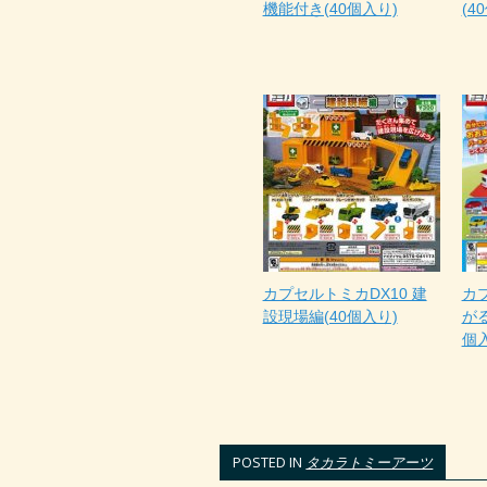
機能付き(40個入り)
(4
カプセルトミカDX10 建
カプ
設現場編(40個入り)
がる
個
POSTED IN
タカラトミーアーツ