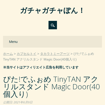
ガチャガチャぽん！
Main menu
Skip
Menu
to
content
ホーム
カプセルトイ
タカラトミーアーツ
ぴた!でふぉめ
TinyTAN アクリルスタンド Magic Door(40個入り)
※当サイトはアフィリエイト広告を利用しています
ぴた!でふぉめ TinyTAN アク
リルスタンド Magic Door(40
個入り)
公開日:
2021年6月9日