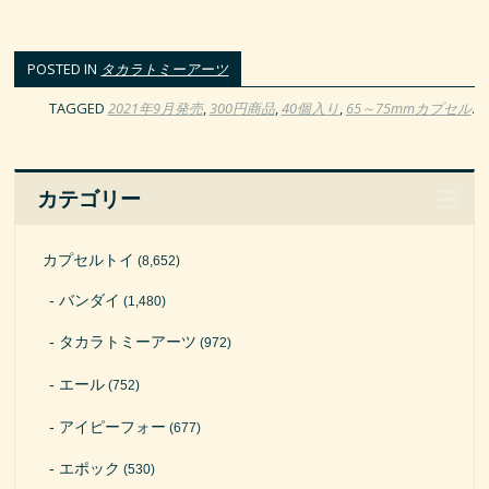
POSTED IN
タカラトミーアーツ
TAGGED
2021年9月発売
,
300円商品
,
40個入り
,
65～75mmカプセル
.
カテゴリー
カプセルトイ
(8,652)
バンダイ
(1,480)
タカラトミーアーツ
(972)
エール
(752)
アイピーフォー
(677)
エポック
(530)