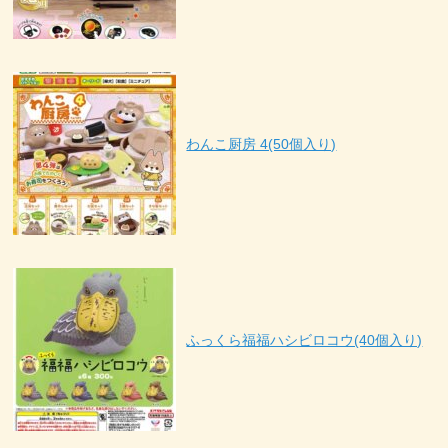
わんこ厨房 4(50個入り)
ふっくら福福ハシビロコウ(40個入り)