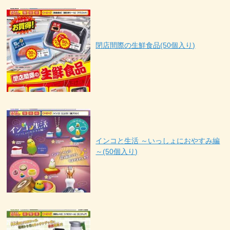
閉店間際の生鮮食品(50個入り)
インコと生活 ～いっしょにおやすみ編
～(50個入り)