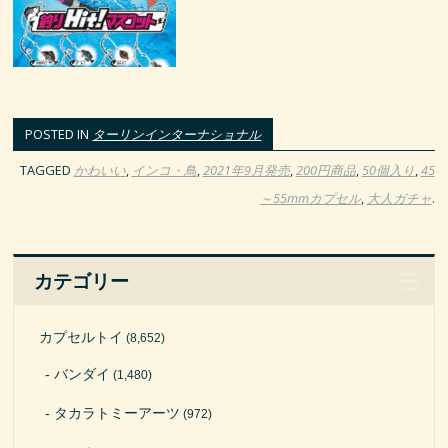
POSTED IN
ターリンインターナショナル
TAGGED
かわいい
,
インコ・鳥
,
2021年9月発売
,
200円商品
,
50個入り
,
45
～55mmカプセル
,
大人ガチャ
.
カテゴリー
カプセルトイ
(8,652)
バンダイ
(1,480)
タカラトミーアーツ
(972)