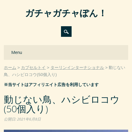
ガチャガチャぽん！
Main menu
Skip
Menu
to
content
ホーム
カプセルトイ
ターリンインターナショナル
動じない
鳥、ハシビロコウ(50個入り)
※当サイトはアフィリエイト広告を利用しています
動じない鳥、ハシビロコウ
(50個入り)
公開日:
2021年6月8日