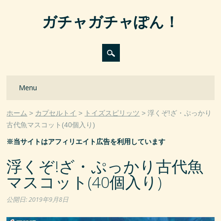
ガチャガチャぽん！
Main menu
Skip
Menu
to
content
ホーム
カプセルトイ
トイズスピリッツ
浮くぞ!ざ・ぷっかり
古代魚マスコット(40個入り)
※当サイトはアフィリエイト広告を利用しています
浮くぞ!ざ・ぷっかり古代魚
マスコット(40個入り)
公開日:
2019年9月8日