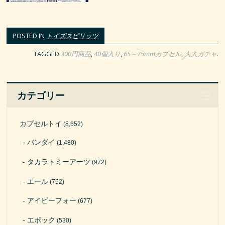
POSTED IN
トイズスピリッツ
TAGGED
300円商品
,
40個入り
,
65～75mmカプセル
,
大人ガチャ
.
カテゴリー
カプセルトイ
(8,652)
バンダイ
(1,480)
タカラトミーアーツ
(972)
エール
(752)
アイピーフォー
(677)
エポック
(530)