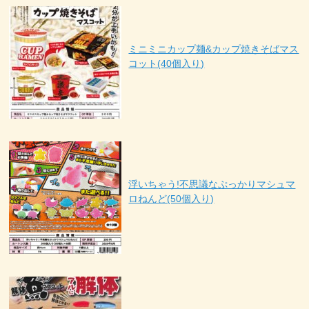
ミニミニカップ麺&カップ焼きそばマス
コット(40個入り)
浮いちゃう!不思議なぷっかりマシュマ
ロねんど(50個入り)