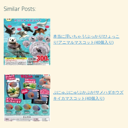
Similar Posts:
本当に浮いちゃう!ぷっかり!ひょっこ
り!アニマルマスコット(40個入り)
ぷにゅぷにゅ!ぷかぷか!サメハダホウズ
キイカマスコット(40個入り)