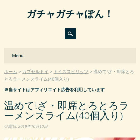
ガチャガチャぽん！
Main menu
Skip
Menu
to
content
ホーム
カプセルトイ
トイズスピリッツ
温めて!ざ・即席とろ
とろラーメンスライム(40個入り)
※当サイトはアフィリエイト広告を利用しています
温めて!ざ・即席とろとろラ
ーメンスライム(40個入り)
公開日:
2019年10月10日