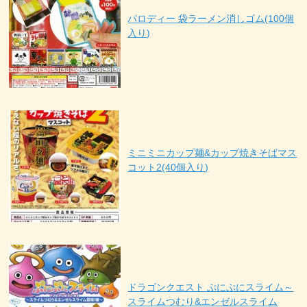
パロディー 袋ラーメン消しゴム(100個
入り)
ミニミニカップ麺&カップ焼きそばマス
コット2(40個入り)
ドラゴンクエスト ぷにぷにスライム～
スライムつむり&エンゼルスライム