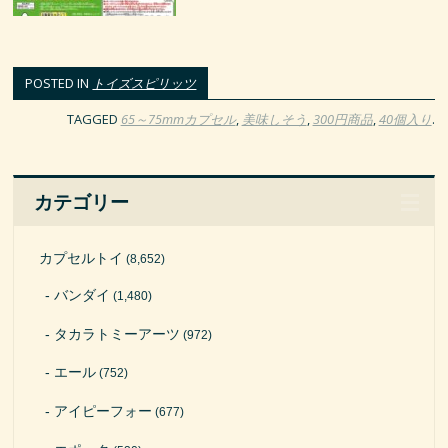
POSTED IN
トイズスピリッツ
TAGGED
65～75mmカプセル
,
美味しそう
,
300円商品
,
40個入り
.
カテゴリー
カプセルトイ
(8,652)
バンダイ
(1,480)
タカラトミーアーツ
(972)
エール
(752)
アイピーフォー
(677)