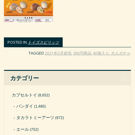
POSTED IN
トイズスピリッツ
TAGGED
2021年2月発売
,
300円商品
,
40個入り
,
大人ガチャ
.
カテゴリー
カプセルトイ
(8,652)
バンダイ
(1,480)
タカラトミーアーツ
(972)
エール
(752)