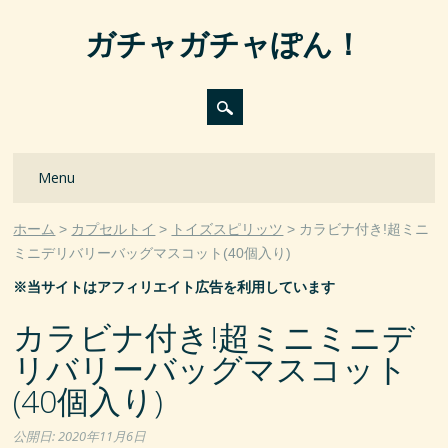
ガチャガチャぽん！
Main menu
Skip
Menu
to
content
ホーム
カプセルトイ
トイズスピリッツ
カラビナ付き!超ミニ
ミニデリバリーバッグマスコット(40個入り)
※当サイトはアフィリエイト広告を利用しています
カラビナ付き!超ミニミニデ
リバリーバッグマスコット
(40個入り)
公開日:
2020年11月6日