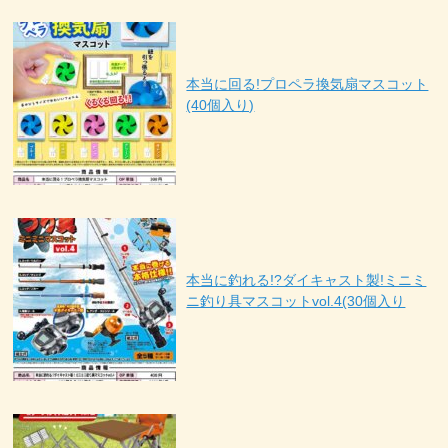
本当に回る!プロペラ換気扇マスコット
(40個入り)
本当に釣れる!?ダイキャスト製!ミニミ
ニ釣り具マスコットvol.4(30個入り