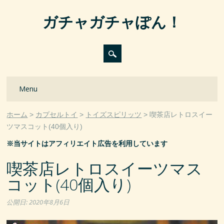
ガチャガチャぽん！
Main menu
Skip
Menu
to
content
ホーム
カプセルトイ
トイズスピリッツ
喫茶店レトロスイー
ツマスコット(40個入り)
※当サイトはアフィリエイト広告を利用しています
喫茶店レトロスイーツマス
コット(40個入り)
公開日:
2020年8月6日