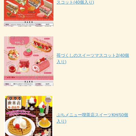
スコット(40個入り)
苺づくしのスイーツマスコット2(40個
入り)
ぷちメニュー喫茶店スイーツKH(50個
入り)