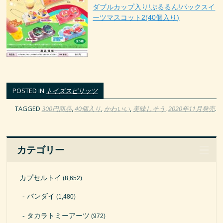
ダブルカップ入り!ぷるるん!パックスイ
ーツマスコット2(40個入り)
POSTED IN
トイズスピリッツ
TAGGED
300円商品
,
40個入り
,
かわいい
,
美味しそう
,
2020年11月発売
.
カテゴリー
カプセルトイ
(8,652)
バンダイ
(1,480)
タカラトミーアーツ
(972)