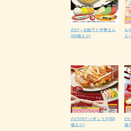
のび～る餃子と中華まん
もち
(50個入り)
入り
のびのびっ!ぎょうざ(50
のび
個入り)
個