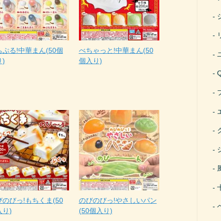
ぷる!中華まん(50個
べちゃっと!中華まん(50
)
個入り)
のびっ!もちくま(50
のびのびっ!やさしいパン
入り)
(50個入り)