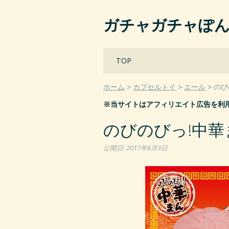
ガチャガチャぽ
Main menu
Skip
TOP
to
content
ホーム
カプセルトイ
エール
のび
※当サイトはアフィリエイト広告を利
のびのびっ!中華ま
公開日:
2017年6月3日