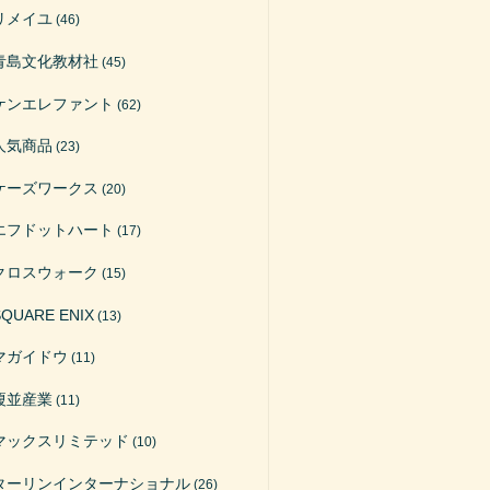
リメイユ
(46)
青島文化教材社
(45)
ケンエレファント
(62)
人気商品
(23)
ケーズワークス
(20)
エフドットハート
(17)
クロスウォーク
(15)
SQUARE ENIX
(13)
マガイドウ
(11)
榎並産業
(11)
マックスリミテッド
(10)
ターリンインターナショナル
(26)