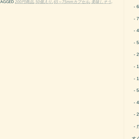
TAGGED
200円商品
,
50個入り
,
65～75mmカプセル
,
美味しそう
.
す