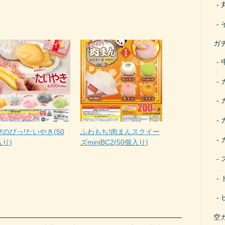
ガ
のびっ!たいやき(50
ふわもち!肉まんスクイー
入り)
ズminiBC2(50個入り)
空