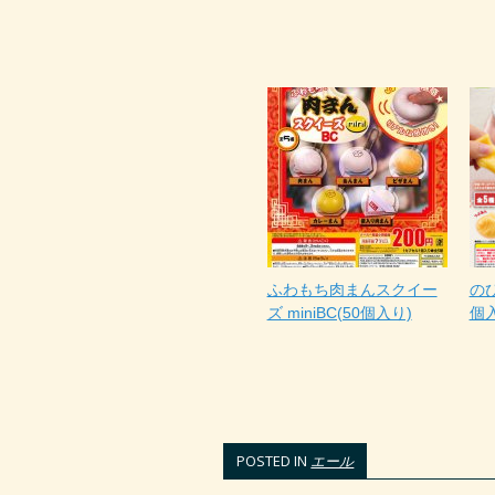
ふわもち肉まんスクイー
のび
ズ miniBC(50個入り)
個
POSTED IN
エール