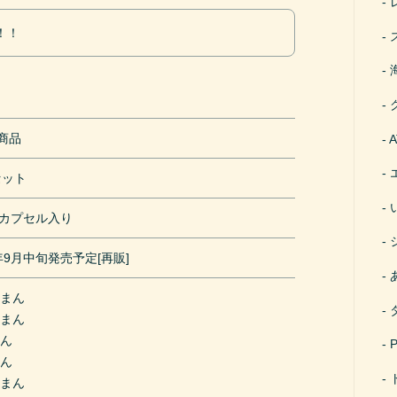
！！
ル
円商品
セット
mカプセル入り
7年9月中旬発売予定[再販]
らまん
コまん
まん
まん
ーまん