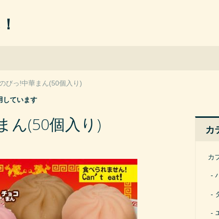
ん！
のびっ!中華まん(50個入り)
用しています
ん(50個入り)
カ
カ