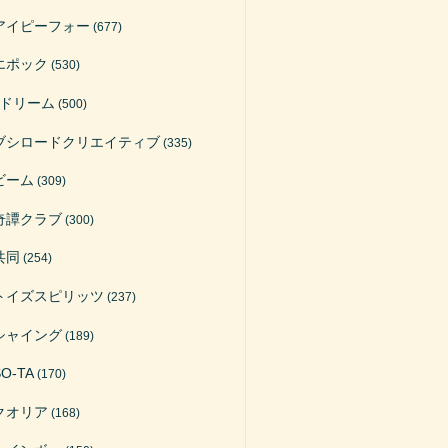
アイピーフォー
(677)
エポック
(530)
Jドリーム
(500)
ブシロードクリエイティブ
(335)
ビーム
(309)
奇譚クラブ
(300)
共同
(254)
トイズスピリッツ
(237)
シャイング
(189)
SO-TA
(170)
クオリア
(168)