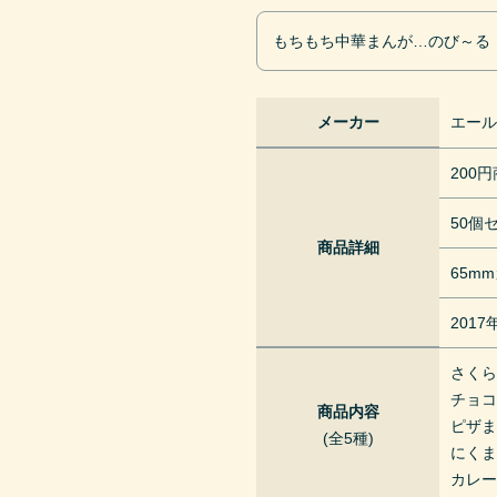
もちもち中華まんが…のび～る
メーカー
エー
200
50個
商品詳細
65m
201
さく
チョ
商品内容
ピザ
(全5種)
にく
カレ