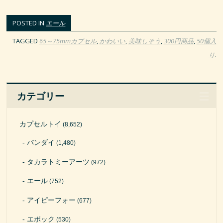
POSTED IN
エール
TAGGED
65～75mmカプセル
,
かわいい
,
美味しそう
,
300円商品
,
50個入
り
.
カテゴリー
カプセルトイ
(8,652)
バンダイ
(1,480)
タカラトミーアーツ
(972)
エール
(752)
アイピーフォー
(677)
エポック
(530)