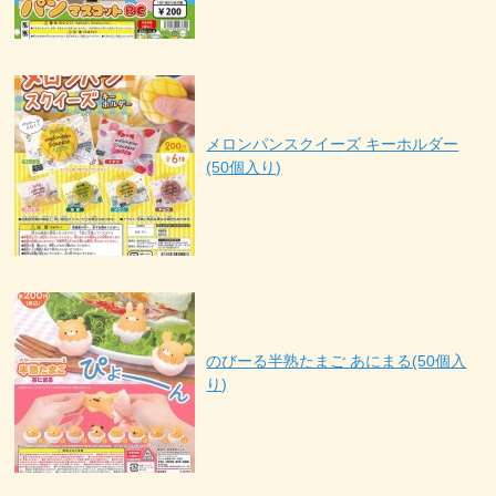
メロンパンスクイーズ キーホルダー
(50個入り)
のびーる半熟たまご あにまる(50個入
り)