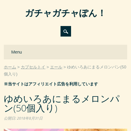
ガチャガチャぽん！
Main menu
Skip
Menu
to
content
ホーム
カプセルトイ
エール
ゆめいろあにまるメロンパン(50
個入り)
※当サイトはアフィリエイト広告を利用しています
ゆめいろあにまるメロンパ
ン(50個入り)
公開日:
2018年8月31日