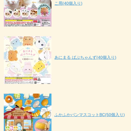
こ用(40個入り)
あにまる ばぶちゃんず(40個入り)
ふかふかパンマスコットBC(50個入り)