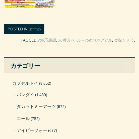
POSTED IN
エール
TAGGED
200円商品
,
50個入り
,
65～75mmカプセル
,
美味しそう
.
カテゴリー
カプセルトイ
(8,652)
バンダイ
(1,480)
タカラトミーアーツ
(972)
エール
(752)
アイピーフォー
(677)