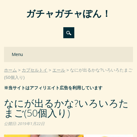
ガチャガチャぽん！
Main menu
Skip
Menu
to
content
ホーム
カプセルトイ
エール
なにが出るかな?いろいろたまご
(50個入り)
※当サイトはアフィリエイト広告を利用しています
なにが出るかな?いろいろた
まご(50個入り)
公開日:
2019年1月22日