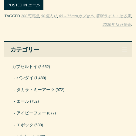
POSTED IN
エール
TAGGED
200円商品
,
50個入り
,
65～75mmカプセル
,
電球ライト・光る系
,
2020年12月発売
.
カテゴリー
カプセルトイ
(8,652)
バンダイ
(1,480)
タカラトミーアーツ
(972)
エール
(752)
アイピーフォー
(677)
エポック
(530)