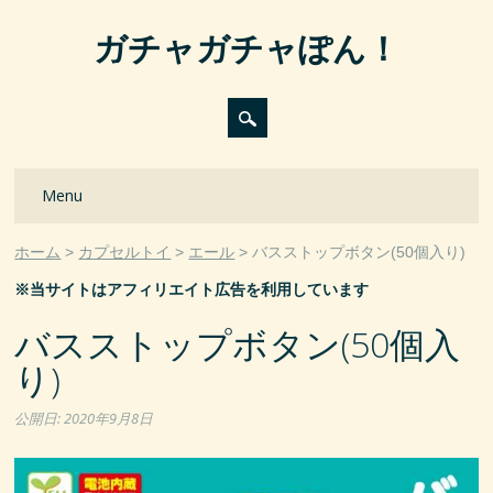
ガチャガチャぽん！
Main menu
Skip
Menu
to
content
ホーム
カプセルトイ
エール
バスストップボタン(50個入り)
※当サイトはアフィリエイト広告を利用しています
バスストップボタン(50個入
り)
公開日:
2020年9月8日