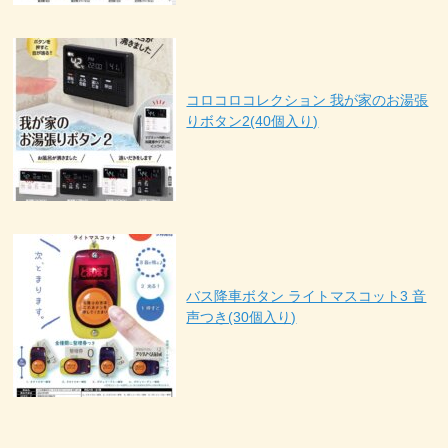
コロコロコレクション 我が家のお湯張
りボタン2(40個入り)
バス降車ボタン ライトマスコット3 音
声つき(30個入り)