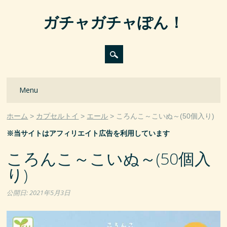
ガチャガチャぽん！
Main menu
Skip
Menu
to
content
ホーム
カプセルトイ
エール
ころんこ～こいぬ～(50個入り)
※当サイトはアフィリエイト広告を利用しています
ころんこ～こいぬ～(50個入
り)
公開日:
2021年5月3日