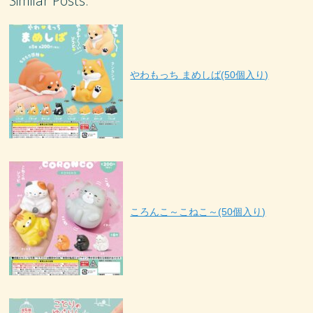
Similar Posts:
やわもっち まめしば(50個入り)
ころんこ～こねこ～(50個入り)