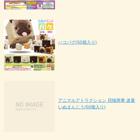
ハコパグ(50個入り)
アニマルアトラクション 貝猫商事 迷菓
いぬまんじう(50個入り)