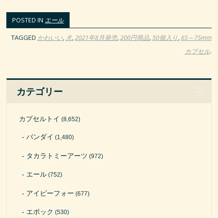
POSTED IN
エール
TAGGED
かわいい
,
犬
,
2021年8月発売
,
200円商品
,
50個入り
,
65～75mm
カプセル
.
カテゴリー
カプセルトイ
(8,652)
バンダイ
(1,480)
タカラトミーアーツ
(972)
エール
(752)
アイピーフォー
(677)
エポック
(530)