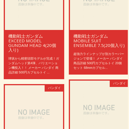
機動戦士ガンダム
機動戦士ガンダム
EXCEED MODEL
MOBILE SUIT
GUNDAM HEAD 4(20個
ENSEMBLE 7.5(20個入り)
入り)
超強力ラインナップが別カラーバー
球状から精密頭部モデルが完成！ガ
ジョンで登場！ メーカー バンダイ
ンダムヘッド第4弾、バリエーショ
商品詳細 500円カプセルトイ 20個
ン機投入！！ メーカー バンダイ 商
セット 68mmカプセル...
品詳細 500円カプセルトイ ...
バンダイ
バンダイ