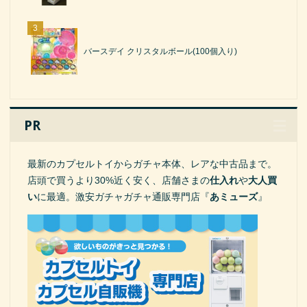
バースデイ クリスタルボール(100個入り)
PR
最新のカプセルトイからガチャ本体、レアな中古品まで。
店頭で買うより30%近く安く、店舗さまの
仕入れ
や
大人買
い
に最適。激安ガチャガチャ通販専門店『
あミューズ
』