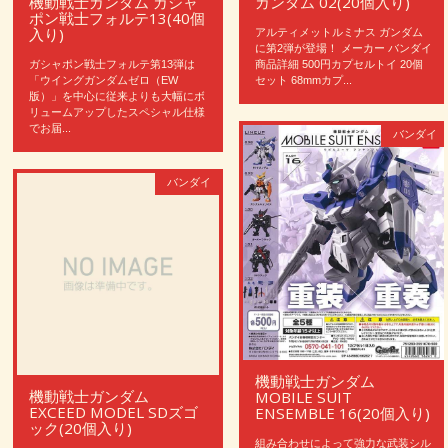
機動戦士ガンダム ガシャ
ガンダム 02(20個入り)
ポン戦士フォルテ13(40個
入り)
アルティメットルミナス ガンダム
に第2弾が登場！ メーカー バンダイ
ガシャポン戦士フォルテ第13弾は
商品詳細 500円カプセルトイ 20個
「ウイングガンダムゼロ（EW
セット 68mmカプ...
版）」を中心に従来よりも大幅にボ
リュームアップしたスペシャル仕様
でお届...
バンダイ
バンダイ
機動戦士ガンダム
機動戦士ガンダム
MOBILE SUIT
EXCEED MODEL SDズゴ
ENSEMBLE 16(20個入り)
ック(20個入り)
組み合わせによって強力な武装シル