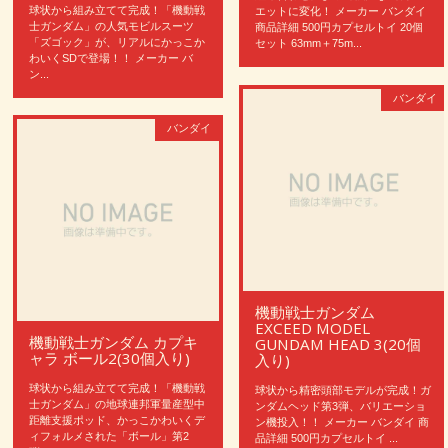
球状から組み立てて完成！「機動戦
エットに変化！ メーカー バンダイ
士ガンダム」の人気モビルスーツ
商品詳細 500円カプセルトイ 20個
「ズゴック」が、リアルにかっこか
セット 63mm＋75m...
わいくSDで登場！！ メーカー バ
ン...
バンダイ
バンダイ
機動戦士ガンダム
EXCEED MODEL
機動戦士ガンダム カプキ
GUNDAM HEAD 3(20個
ャラ ボール2(30個入り)
入り)
球状から組み立てて完成！「機動戦
球状から精密頭部モデルが完成！ガ
士ガンダム」の地球連邦軍量産型中
ンダムヘッド第3弾、バリエーショ
距離支援ポッド、かっこかわいくデ
ン機投入！！ メーカー バンダイ 商
ィフォルメされた「ボール」第2
品詳細 500円カプセルトイ ...