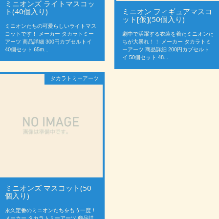
ミニオンズ ライトマスコッ
ト(40個入り)
ミニオン フィギュアマスコ
ット[仮](50個入り)
ミニオンたちの可愛らしいライトマス
コットです！ メーカー タカラトミー
劇中で活躍する衣装を着たミニオンた
アーツ 商品詳細 300円カプセルトイ
ちが大暴れ！！ メーカー タカラトミ
40個セット 65m...
ーアーツ 商品詳細 200円カプセルト
イ 50個セット 48...
タカラトミーアーツ
ミニオンズ マスコット(50
個入り)
永久定番のミニオンたちをもう一度！
メーカー タカラトミーアーツ 商品詳