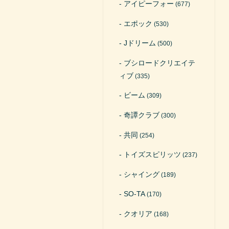
アイピーフォー
(677)
エポック
(530)
Jドリーム
(500)
ブシロードクリエイテ
ィブ
(335)
ビーム
(309)
奇譚クラブ
(300)
共同
(254)
トイズスピリッツ
(237)
シャイング
(189)
SO-TA
(170)
クオリア
(168)