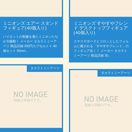
ミニオンズ エアー スタンド
ミニオンズ すやすやフレン
フィギュア(40個入り)
ド デスクトップフィギュア
(40個入り)
パイロットの制服を着たミニオンたち
が大騒動！ メーカー タカラトミーア
スヤスヤポーズとコロンとしたフォル
ーツ 商品詳細 300円カプセルトイ 40
ムに癒される「すやすやフレンド」の
個セット 65mm...
フィギュア化！！ メーカー タカラト
ミーアーツ 商品詳細 30...
タカラトミーアーツ
タカラトミーアーツ