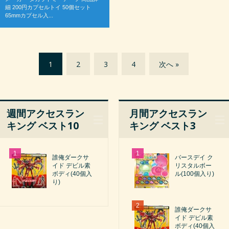
細 200円カプセルトイ 50個セット
65mmカプセル入...
1
2
3
4
次へ »
週間アクセスラン
月間アクセスラン
キング ベスト10
キング ベスト3
誰俺ダークサ
バースデイ ク
イド デビル素
リスタルボー
ボディ(40個入
ル(100個入り)
り)
誰俺ダークサ
イド デビル素
ボディ(40個入