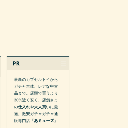
PR
最新のカプセルトイから
ガチャ本体、レアな中古
品まで。店頭で買うより
30%近く安く、店舗さま
の
仕入れ
や
大人買い
に最
適。激安ガチャガチャ通
販専門店『
あミューズ
』