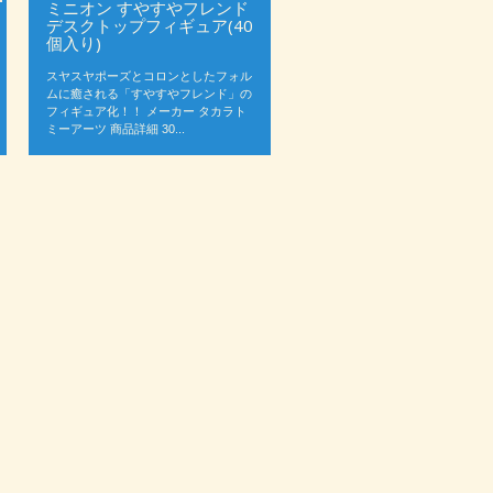
ミニオン すやすやフレンド
デスクトップフィギュア(40
個入り)
スヤスヤポーズとコロンとしたフォル
ムに癒される「すやすやフレンド」の
フィギュア化！！ メーカー タカラト
ミーアーツ 商品詳細 30...