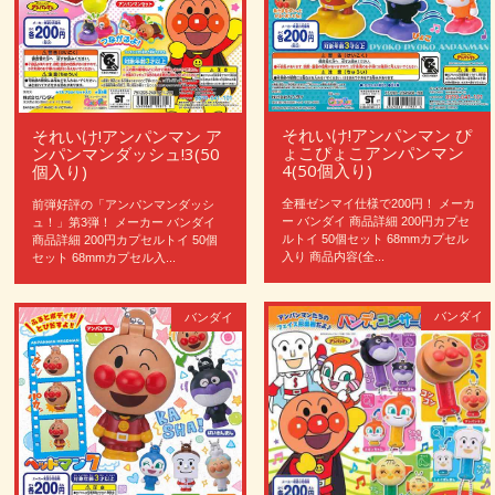
それいけ!アンパンマン ぴ
それいけ!アンパンマン ア
ょこぴょこアンパンマン
ンパンマンダッシュ!3(50
4(50個入り)
個入り)
全種ゼンマイ仕様で200円！ メーカ
前弾好評の「アンパンマンダッシ
ー バンダイ 商品詳細 200円カプセ
ュ！」第3弾！ メーカー バンダイ
ルトイ 50個セット 68mmカプセル
商品詳細 200円カプセルトイ 50個
入り 商品内容(全...
セット 68mmカプセル入...
バンダイ
バンダイ