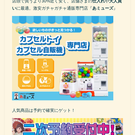
店頭で買うより30%近く安く、店舗さまの
仕入れ
や
大人買
い
に最適。激安ガチャガチャ通販専門店『
あミューズ
』
人気商品は予約で確実にゲット！