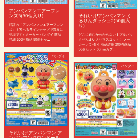
アンパンマンエアーフレ
それいけ!アンパンマン く
ンズ5(50個入り)
るりんダッシュ2(50個入
り)
好評の「アンパンマンエアーフレン
ズ」！遊べるラインナップで真夏に
どこに進むか分からない！プルバッ
登場です♪ メーカー バンダイ 商品
クぜんまい入りマスコット！ メー
詳細 200円商品 50個セッ...
カー バンダイ 商品詳細 200円商品
50個セット 68mmカプ...
バンダイ
バンダイ
それいけ!アンパンマン ア
ンパンマンタウンドール