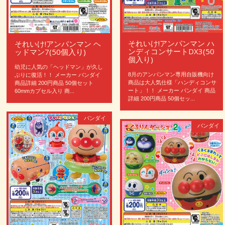
それいけ!アンパンマン ハ
それいけ!アンパンマン ヘ
ンディコンサートDX3(50
ッドマン7(50個入り)
個入り)
幼児に人気の「ヘッドマン」が久し
8月のアンパンマン専用自販機向け
ぶりに復活！！ メーカー バンダイ
商品は大人気仕様「ハンディコンサ
商品詳細 200円商品 50個セット
ート」！！ メーカー バンダイ 商品
60mmカプセル入り 商...
詳細 200円商品 50個セッ...
バンダイ
バンダイ