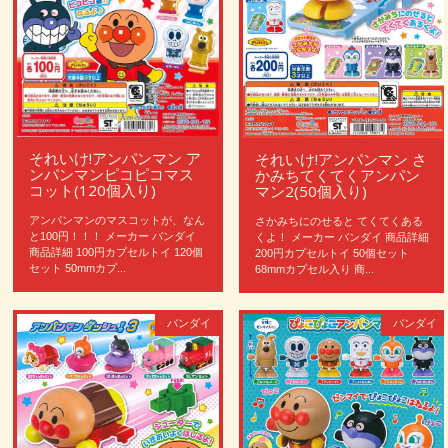
それいけ!アンパンマン ア
それいけ!アンパンマン さ
ンパンマンピコピコマス
かみちてくてくアンパン
コット(120個入り)
マン2(50個入り)
アンパンマンのマスコットが、なん
さかみちにのせると てくてくある
と100円！！！ メーカー バンダイ
くよ！ メーカー バンダイ 商品詳細
商品詳細 100円カプセルトイ 120個
200円カプセルトイ 50個セット
セット 50mmカプ...
68mmカプセル入り 商...
バンダイ
バンダイ