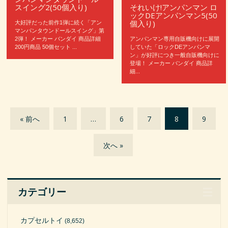
スイング2(50個入り)
それいけ!アンパンマン ロ
ックDEアンパンマン5(50
個入り)
大好評だった前作1弾に続く「アン
マンパンタウンドールスイング」第
2弾！ メーカー バンダイ 商品詳細
アンパンマン専用自販機向けに展開
200円商品 50個セット ...
していた「ロックDEアンパンマ
ン」が好評につき一般自販機向けに
登場！ メーカー バンダイ 商品詳
細...
« 前へ
1
…
6
7
8
9
次へ »
カテゴリー
カプセルトイ
(8,652)