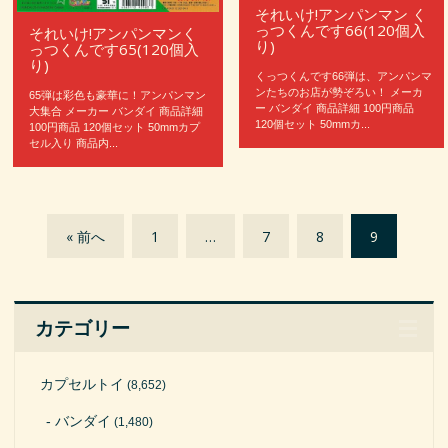
それいけ!アンパンマン く
っつくんです66(120個入
それいけ!アンパンマンく
り)
っつくんです65(120個入
り)
くっつくんです66弾は、アンパンマ
ンたちのお店が勢ぞろい！ メーカ
65弾は彩色も豪華に！アンパンマン
ー バンダイ 商品詳細 100円商品
大集合 メーカー バンダイ 商品詳細
120個セット 50mmカ...
100円商品 120個セット 50mmカプ
セル入り 商品内...
« 前へ
1
…
7
8
9
カテゴリー
カプセルトイ
(8,652)
バンダイ
(1,480)