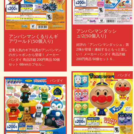
アンパンマンダッシ
ュ!2(50個入り)
アンパンマンくるりんギ
アワールド(50個入り)
好評の「アンパンマンダッシュ」第
2弾が登場！連結するともっと楽し
定番人気のギア玩具がアンパンマン
い！ メーカー バンダイ 商品詳細
のガシャポンから登場！ メーカー
200円商品 50個セット 6...
バンダイ 商品詳細 200円商品 50個
セット 68mmカプセル...
バンダイ
バンダイ