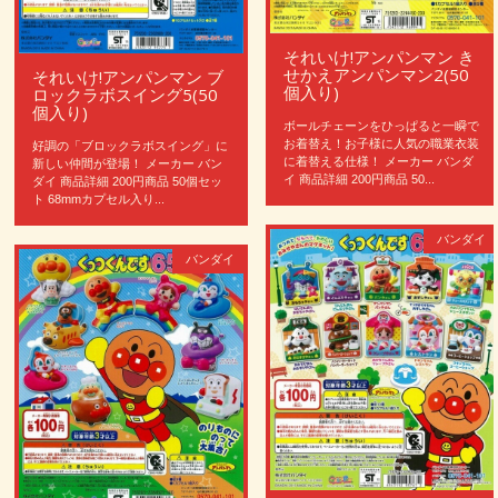
それいけ!アンパンマン き
せかえアンパンマン2(50
それいけ!アンパンマン ブ
個入り)
ロックラボスイング5(50
個入り)
ボールチェーンをひっぱると一瞬で
お着替え！お子様に人気の職業衣装
好調の「ブロックラボスイング」に
に着替える仕様！ メーカー バンダ
新しい仲間が登場！ メーカー バン
イ 商品詳細 200円商品 50...
ダイ 商品詳細 200円商品 50個セッ
ト 68mmカプセル入り...
バンダイ
バンダイ