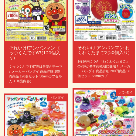
それいけ!アンパンマン わ
それいけ!アンパンマン く
くわくたまご2(50個入り)
っつくんです67(120個入
り)
1弾好評につき「わくわくたまご」
の2弾が冬季商戦期に登場！ メーカ
くっつくんです67弾は音楽がテーマ
ー バンダイ 商品詳細 200円商品 50
♪ メーカー バンダイ 商品詳細 100
個セット 68mmカプ...
円商品 120個セット 50mmカプセル
入り 商品内容(...
バンダイ
バンダイ