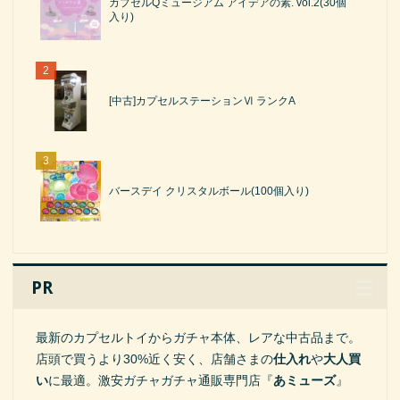
カプセルQミュージアム アイデアの素. vol.2(30個
入り)
[中古]カプセルステーションⅥ ランクA
バースデイ クリスタルボール(100個入り)
PR
最新のカプセルトイからガチャ本体、レアな中古品まで。
店頭で買うより30%近く安く、店舗さまの
仕入れ
や
大人買
い
に最適。激安ガチャガチャ通販専門店『
あミューズ
』