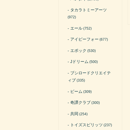
タカラトミーアーツ
(972)
エール
(752)
アイピーフォー
(677)
エポック
(530)
Jドリーム
(500)
ブシロードクリエイテ
ィブ
(335)
ビーム
(309)
奇譚クラブ
(300)
共同
(254)
トイズスピリッツ
(237)