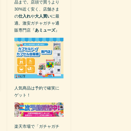
品まで。店頭で買うより
30%近く安く、店舗さま
の
仕入れ
や
大人買い
に最
適。激安ガチャガチャ通
販専門店『
あミューズ
』
人気商品は予約で確実に
ゲット！
楽天市場で「ガチャガチ