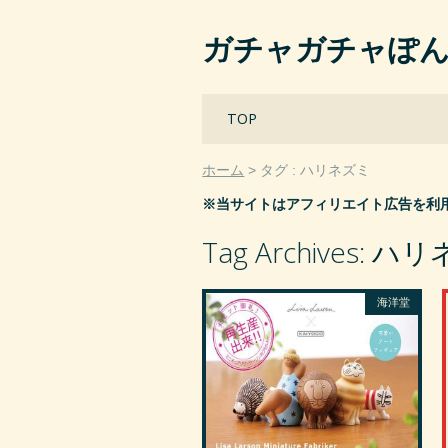
ガチャガチャぽ
Main menu
Skip
TOP
to
content
ホーム
タグ : ハリネズミ
※当サイトはアフィリエイト広告を利
Tag Archives:
ハリ
海洋堂