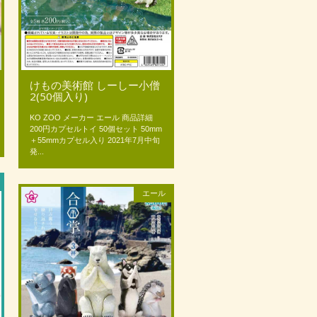
けもの美術館 しーしー小僧
2(50個入り)
KO ZOO メーカー エール 商品詳細
200円カプセルトイ 50個セット 50mm
＋55mmカプセル入り 2021年7月中旬
発...
エール