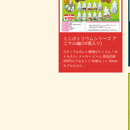
ミニボトリウムシリーズ ア
ニマル編(50個入り)
小さくてかわいい動物がたくさん！ボ
トル入り♪ メーカー ビーム 商品詳細
200円カプセルトイ 50個セット 50mm
カプセル入り...