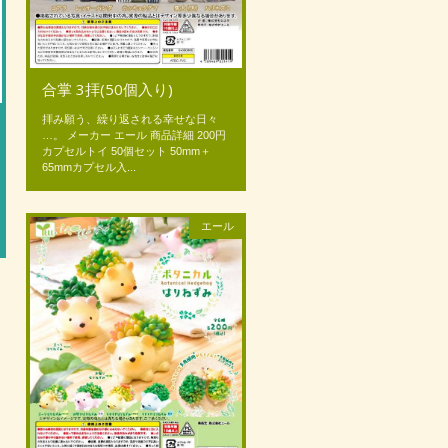
合掌 3拝(50個入り)
拝み願う、繰り返される幸せな日々
…。 メーカー エール 商品詳細 200円
カプセルトイ 50個セット 50mm＋
65mmカプセル入...
エール