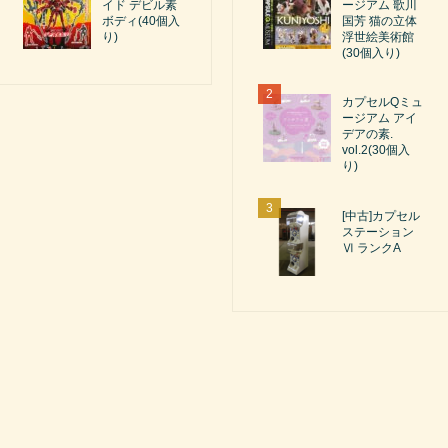
イド デビル素
ージアム 歌川
ボディ(40個入
国芳 猫の立体
り)
浮世絵美術館
(30個入り)
カプセルQミュ
ージアム アイ
デアの素.
vol.2(30個入
り)
[中古]カプセル
ステーション
Ⅵ ランクA