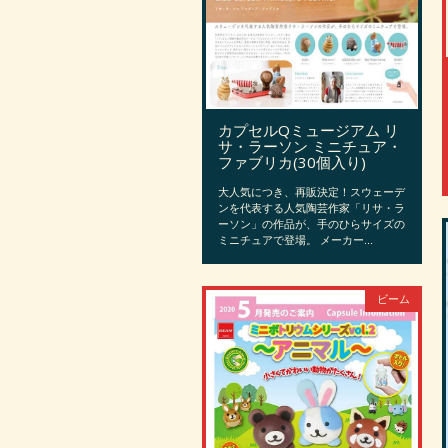
カプセルQミュージアム リ
サ・ラーソン ミニチュア・
ファブリカ(30個入り)
大人気につき、再販決定！スウェーデ
ンを代表する人気陶芸作家「リサ・ラ
ーソン」の作品が、手のひらサイズの
ミニチュアで登場。 メーカー...
ビーム