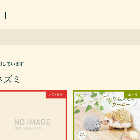
ん！
用しています
ネズミ
バンダイ
エール