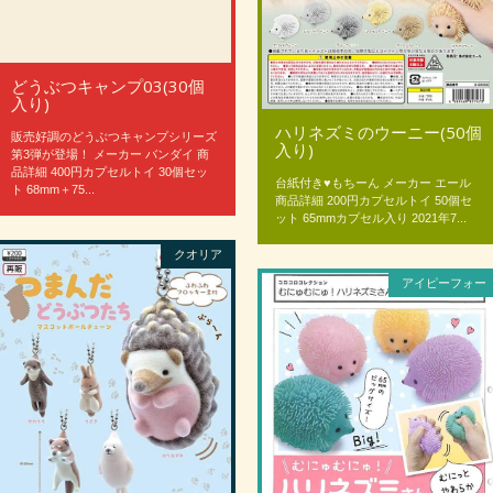
どうぶつキャンプ03(30個
入り)
ハリネズミのウーニー(50個
販売好調のどうぶつキャンプシリーズ
入り)
第3弾が登場！ メーカー バンダイ 商
品詳細 400円カプセルトイ 30個セッ
台紙付き♥もちーん メーカー エール
ト 68mm＋75...
商品詳細 200円カプセルトイ 50個セ
ット 65mmカプセル入り 2021年7...
クオリア
アイピーフォー