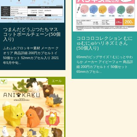
つまんだどうぶつたちマス
コットボールチェーン(50個
コロコロコレクション むに
入り)
ゅむにゅ!ハリネズミさん
(50個入り)
ふわふわフロッキー素材 メーカー ク
オリア 商品詳細 200円カプセルトイ
65mmのビッグサイズ！むにっとやわ
50個セット 52mmカプセル入り 2021
らか メーカー アイピーフォー 商品詳
年5月中旬...
細 200円カプセルトイ 50個セット
65mmカプセル...
エール