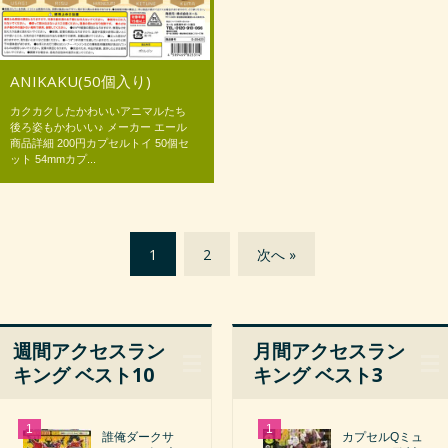
ANIKAKU(50個入り)
カクカクしたかわいいアニマルたち
後ろ姿もかわいい♪ メーカー エール
商品詳細 200円カプセルトイ 50個セ
ット 54mmカプ...
1
2
次へ »
週間アクセスラン
月間アクセスラン
キング ベスト10
キング ベスト3
誰俺ダークサ
カプセルQミュ