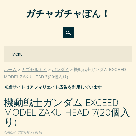
ガチャガチャぽん！
Main menu
Skip
Menu
to
content
ホーム
カプセルトイ
バンダイ
機動戦士ガンダム EXCEED
MODEL ZAKU HEAD 7(20個入り)
※当サイトはアフィリエイト広告を利用しています
機動戦士ガンダム EXCEED
MODEL ZAKU HEAD 7(20個入
り)
公開日:
2019年7月9日