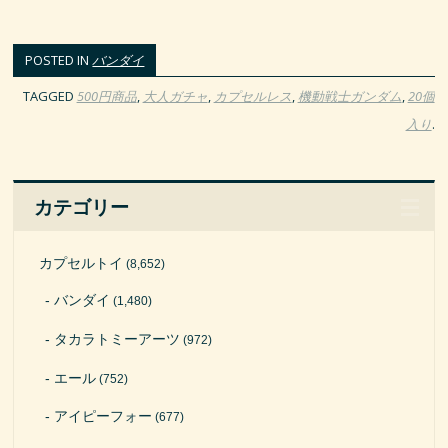
POSTED IN
バンダイ
TAGGED
500円商品
,
大人ガチャ
,
カプセルレス
,
機動戦士ガンダム
,
20個
入り
.
カテゴリー
カプセルトイ
(8,652)
バンダイ
(1,480)
タカラトミーアーツ
(972)
エール
(752)
アイピーフォー
(677)