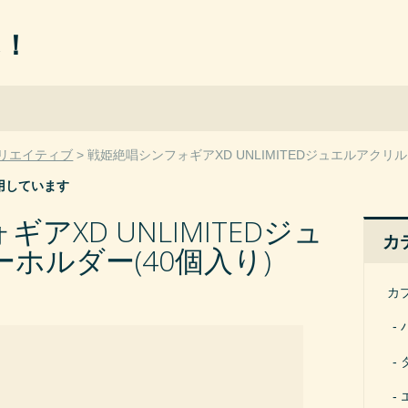
ん！
リエイティブ
戦姫絶唱シンフォギアXD UNLIMITEDジュエルアクリル
用しています
アXD UNLIMITEDジュ
カ
ホルダー(40個入り)
カ