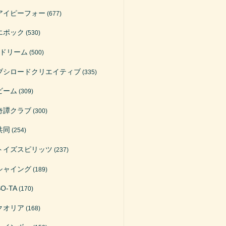
アイピーフォー
(677)
エポック
(530)
Jドリーム
(500)
ブシロードクリエイティブ
(335)
ビーム
(309)
奇譚クラブ
(300)
共同
(254)
トイズスピリッツ
(237)
シャイング
(189)
SO-TA
(170)
クオリア
(168)