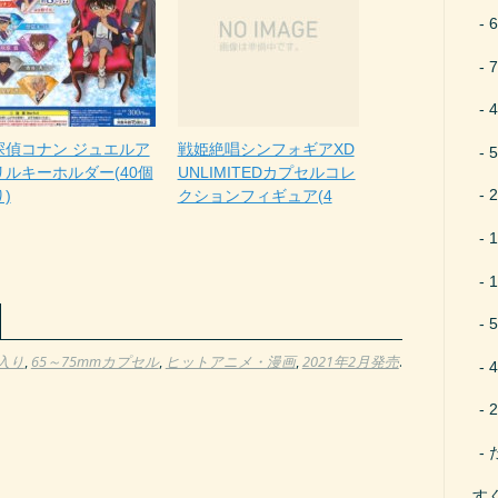
探偵コナン ジュエルア
戦姫絶唱シンフォギアXD
リルキーホルダー(40個
UNLIMITEDカプセルコレ
)
クションフィギュア(4
個入り
,
65～75mmカプセル
,
ヒットアニメ・漫画
,
2021年2月発売
.
す