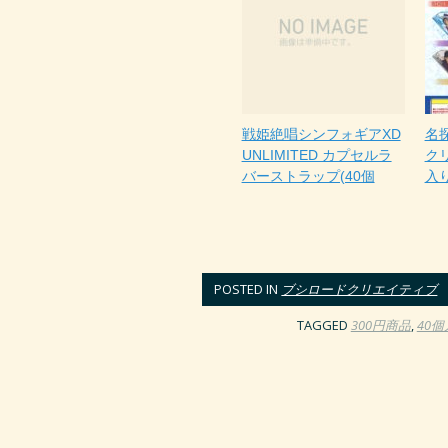
戦姫絶唱シンフォギアXD
名
UNLIMITED カプセルラ
ク
バーストラップ(40個
入り
POSTED IN
ブシロードクリエイティブ
TAGGED
300円商品
,
40