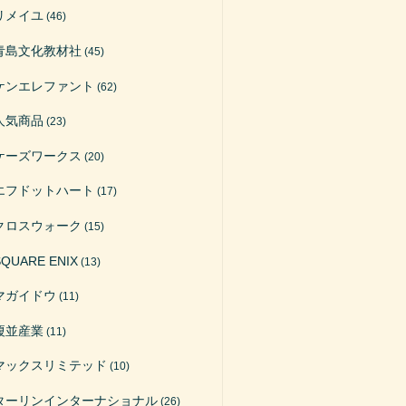
リメイユ
(46)
青島文化教材社
(45)
ケンエレファント
(62)
人気商品
(23)
ケーズワークス
(20)
エフドットハート
(17)
クロスウォーク
(15)
SQUARE ENIX
(13)
マガイドウ
(11)
榎並産業
(11)
マックスリミテッド
(10)
ターリンインターナショナル
(26)