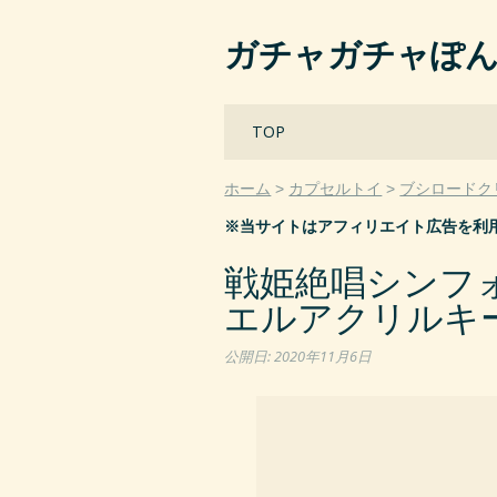
ガチャガチャぽ
Main menu
Skip
TOP
to
content
ホーム
カプセルトイ
ブシロードク
※当サイトはアフィリエイト広告を利
戦姫絶唱シンフォギ
エルアクリルキー
公開日:
2020年11月6日