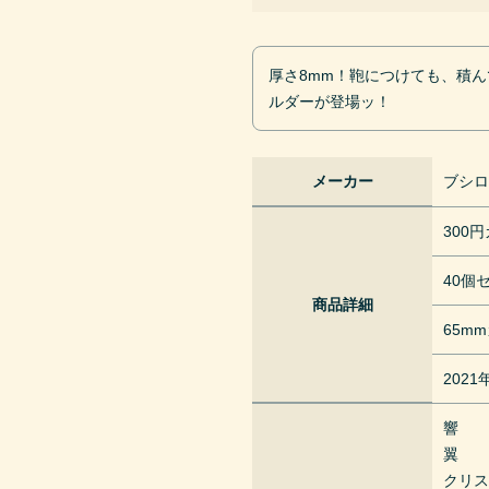
厚さ8mm！鞄につけても、積
ルダーが登場ッ！
メーカー
ブシ
300
40個
商品詳細
65m
202
響
翼
クリ