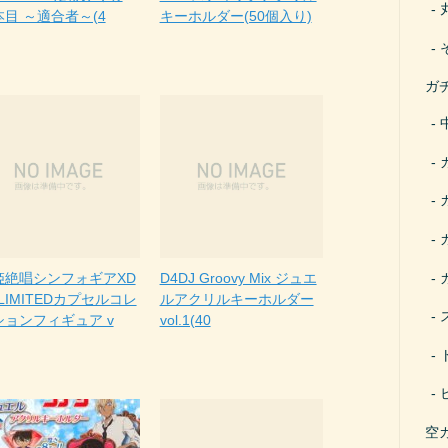
本目 ～適合者～(4
キーホルダー(50個入り)
ガ
姫絶唱シンフォギアXD
D4DJ Groovy Mix ジュエ
LIMITEDカプセルコレ
ルアクリルキーホルダー
ションフィギュア v
vol.1(40
空