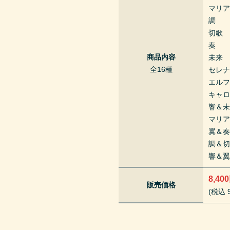
マリ
調
切歌
奏
商品内容
未来
全16種
セレ
エル
キャ
響＆
マリ
翼＆
調＆
響＆
8,40
販売価格
(税込 9