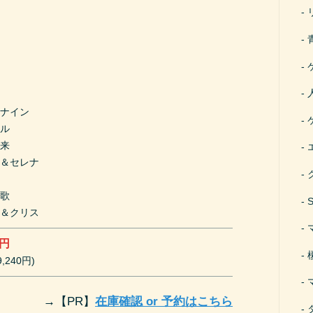
ア
ナ
フナイン
ロル
未来
ア＆セレナ
奏
切歌
翼＆クリス
0円
,240円)
→
【PR】
在庫確認 or 予約はこちら