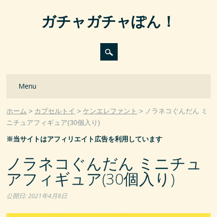
ガチャガチャぽん！
Main menu
Skip
Menu
to
content
ホーム
カプセルトイ
ケンエレファント
ノラネコぐんだん ミ
ニチュアフィギュア(30個入り)
※当サイトはアフィリエイト広告を利用しています
ノラネコぐんだん ミニチュ
アフィギュア(30個入り)
公開日:
2021年4月8日