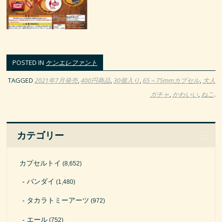
POSTED IN
ケンエレファント
TAGGED
2021年7月発売
,
400円商品
,
30個入り
,
65～75mmカプセル
,
大人
ガチャ
,
かわいい
,
ねこ
.
カテゴリー
カプセルトイ
(8,652)
バンダイ
(1,480)
タカラトミーアーツ
(972)
エール
(752)