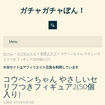
ガチャガチャぽん！
Main menu
Skip
Menu
to
content
ホーム
カプセルトイ
奇譚クラブ
コウペンちゃん やさしいセ
リフつきフィギュア2(50個入り)
※当サイトはアフィリエイト広告を利用しています
コウペンちゃん やさしいセ
リフつきフィギュア2(50個
入り)
公開日:
2018年6月16日