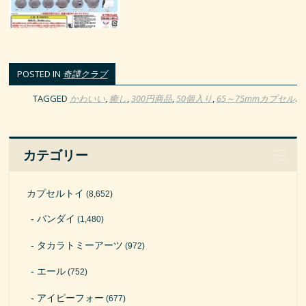
POSTED IN
奇譚クラブ
TAGGED
かわいい
,
癒し
,
300円商品
,
50個入り
,
65～75mmカプセル
.
カテゴリー
カプセルトイ
(8,652)
バンダイ
(1,480)
タカラトミーアーツ
(972)
エール
(752)
アイピーフォー
(677)