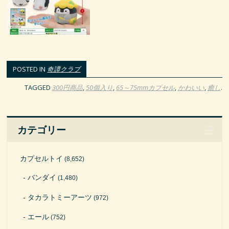
POSTED IN
奇譚クラブ
TAGGED
300円商品
,
50個入り
,
65～75mmカプセル
,
かわいい
,
癒し
.
カテゴリー
カプセルトイ
(8,652)
バンダイ
(1,480)
タカラトミーアーツ
(972)
エール
(752)