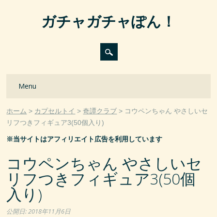
ガチャガチャぽん！
Main menu
Skip
Menu
to
content
ホーム
カプセルトイ
奇譚クラブ
コウペンちゃん やさしいセ
リフつきフィギュア3(50個入り)
※当サイトはアフィリエイト広告を利用しています
コウペンちゃん やさしいセ
リフつきフィギュア3(50個
入り)
公開日:
2018年11月6日