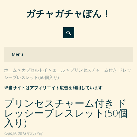
ガチャガチャぽん！
Main menu
Skip
Menu
to
content
ホーム
カプセルトイ
エール
プリンセスチャーム付き ドレッ
シーブレスレット(50個入り)
※当サイトはアフィリエイト広告を利用しています
プリンセスチャーム付き ド
レッシーブレスレット(50個
入り)
公開日:
2018年2月7日