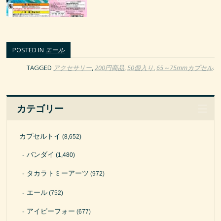
POSTED IN
エール
TAGGED
アクセサリー
,
200円商品
,
50個入り
,
65～75mmカプセル
.
カテゴリー
カプセルトイ
(8,652)
バンダイ
(1,480)
タカラトミーアーツ
(972)
エール
(752)
アイピーフォー
(677)