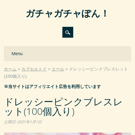
ガチャガチャぽん！
Main menu
Skip
Menu
to
content
ホーム
カプセルトイ
エール
ドレッシーピンクブレスレット
(100個入り)
※当サイトはアフィリエイト広告を利用しています
ドレッシーピンクブレスレ
ット(100個入り)
公開日:
2021年1月1日