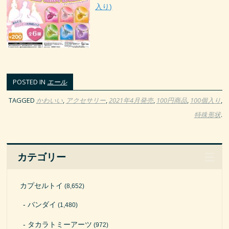
入り)
POSTED IN
エール
TAGGED
かわいい
,
アクセサリー
,
2021年4月発売
,
100円商品
,
100個入り
,
特殊形状
.
カテゴリー
カプセルトイ
(8,652)
バンダイ
(1,480)
タカラトミーアーツ
(972)