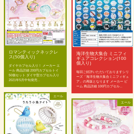
ロマンティックネックレ
海洋生物大集合 ミニフィ
ス(50個入り)
ギュアコレクション(100
個入り)
ダイヤカプセル入り！ メーカー エ
ール 商品詳細 200円カプセルトイ
毎回ご好評いただいておりますシリ
50個セット ダイヤ型カプセル入り
ーズ「海洋生物大集合ミニフィギュ
2021年5月中旬発売...
ア」の再販となります メーカー ビ
ーム 商品詳細 100円カプセル...
エール
エール