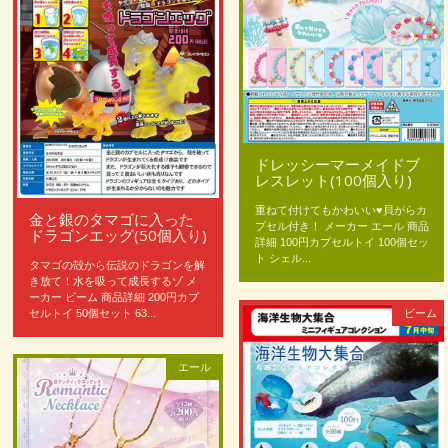
ドレッシーマーメイドブ
レスレット(100個入り)
重ねて付けてもかわいい♥貝がらカ
金と銀のタマゴに入った
プセル付き！ メーカー エール 商品
ドラゴンエッグ(50個入り)
詳細 100円カプセルトイ 100個セッ
ト シェル...
タマゴの殻から伝説のドラゴンを解
き放て！水を吸って成長するゾ メ
ーカー ビーム 商品詳細 200円カプ
ビーム
セルトイ 50個セット 63...
エール