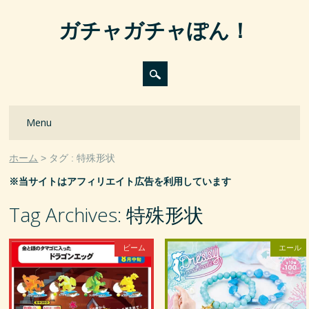
ガチャガチャぽん！
Main menu
Skip
Menu
to
content
ホーム
タグ : 特殊形状
※当サイトはアフィリエイト広告を利用しています
Tag Archives:
特殊形状
ビーム
エール