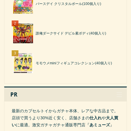
バースデイ クリスタルボール(100個入り)
誰俺ダークサイド デビル素ボディ(40個入り)
モモウメminiフィギュアコレクション(40個入り)
PR
最新のカプセルトイからガチャ本体、レアな中古品まで。
店頭で買うより30%近く安く、店舗さまの
仕入れ
や
大人買
い
に最適。激安ガチャガチャ通販専門店『
あミューズ
』