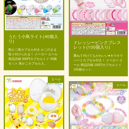
うたう小鳥ライト(40個入
り)
ドレッシーピンクブレス
レット(100個入り)
鳥かご風カプセル付き かごのまま
取り付けられる！ メーカー エール
重ねて付けてもかわいい♥キラキラ
商品詳細 300円カプセルトイ 40個
ハートカプセル付き！ メーカー エ
セット 鳥かごカプセル入...
ール 商品詳細 100円カプセルトイ
100個セット...
エール
エール