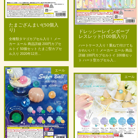
たまござんまい!(50個入
り)
ドレッシーレインボーブ
レスレット(100個入り)
全種類タマゴカプセル入り！ メー
カー エール 商品詳細 200円カプセ
ハートケース入り！重ねて付けても
ルトイ 50個セット たまご型カプセ
かわいい！！ メーカー エール 商品
ル入り 2020年12月...
詳細 100円カプセルトイ 100個セッ
ト ハート型カプセル入...
エール
エール