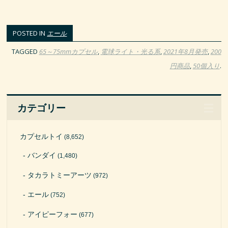
POSTED IN
エール
TAGGED
65～75mmカプセル
,
電球ライト・光る系
,
2021年8月発売
,
200
円商品
,
50個入り
.
カテゴリー
カプセルトイ
(8,652)
バンダイ
(1,480)
タカラトミーアーツ
(972)
エール
(752)
アイピーフォー
(677)