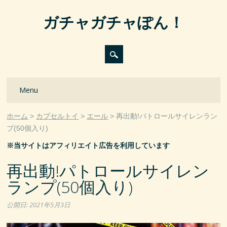
ガチャガチャぽん！
Main menu
Skip
Menu
to
content
ホーム
カプセルトイ
エール
再出動!パトロールサイレンラン
プ(50個入り)
※当サイトはアフィリエイト広告を利用しています
再出動!パトロールサイレン
ランプ(50個入り)
公開日:
2021年5月3日