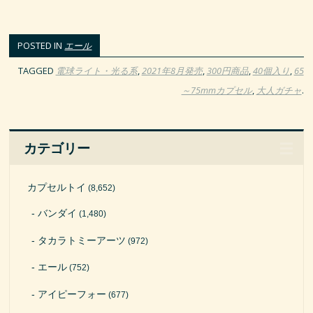
POSTED IN
エール
TAGGED
電球ライト・光る系
,
2021年8月発売
,
300円商品
,
40個入り
,
65
～75mmカプセル
,
大人ガチャ
.
カテゴリー
カプセルトイ
(8,652)
バンダイ
(1,480)
タカラトミーアーツ
(972)
エール
(752)
アイピーフォー
(677)